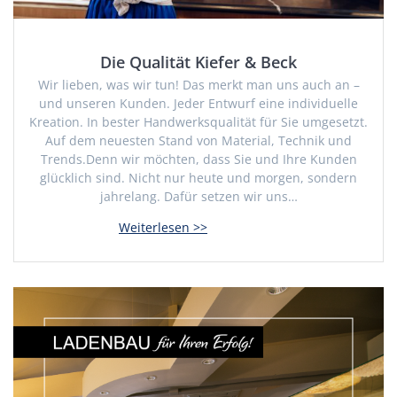
Die Qualität Kiefer & Beck
Wir lieben, was wir tun! Das merkt man uns auch an –
und unseren Kunden. Jeder Entwurf eine individuelle
Kreation. In bester Handwerksqualität für Sie umgesetzt.
Auf dem neuesten Stand von Material, Technik und
Trends.Denn wir möchten, dass Sie und Ihre Kunden
glücklich sind. Nicht nur heute und morgen, sondern
jahrelang. Dafür setzen wir uns…