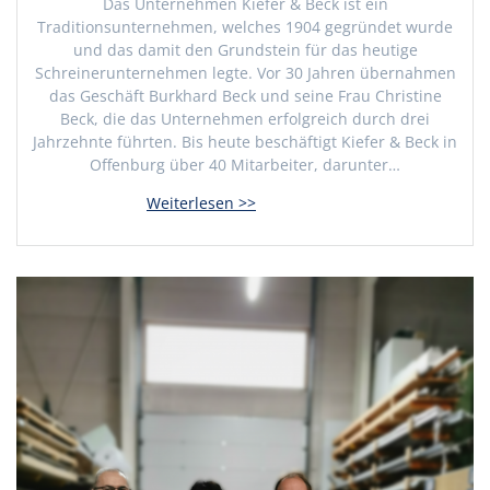
Das Unternehmen Kiefer & Beck ist ein
Traditionsunternehmen, welches 1904 gegründet wurde
und das damit den Grundstein für das heutige
Schreinerunternehmen legte. Vor 30 Jahren übernahmen
das Geschäft Burkhard Beck und seine Frau Christine
Beck, die das Unternehmen erfolgreich durch drei
Jahrzehnte führten. Bis heute beschäftigt Kiefer & Beck in
Offenburg über 40 Mitarbeiter, darunter…