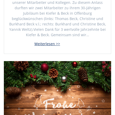
unserer Mitarbeiter und Kollegen. Zu diesem Anlass
durften wir zwei Mitarbeiter zu ihrem 30-Jährigen
Jubiläum bei Kiefer & Beck in Offenburg
beglückwünschen (links: Thomas Beck, Christine und
Burkhard Beck v.l.; rechts: Burkhard und Christine Beck,
Yannik Weltz).Vielen Dank für 3 wertvolle Jahrzehnte bei
Kiefer & Beck. Gemeinsam sind wir…