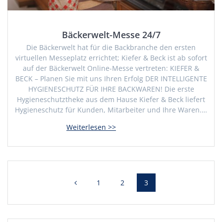
Bäckerwelt-Messe 24/7
Die Bäckerwelt hat für die Backbranche den ersten
virtuellen Messeplatz errichtet; Kiefer & Beck ist ab sofort
auf der Bäckerwelt Online-Messe vertreten: KIEFER &
BECK – Planen Sie mit uns Ihren Erfolg DER INTELLIGENTE
HYGIENESCHUTZ FÜR IHRE BACKWAREN! Die erste
Hygieneschutztheke aus dem Hause Kiefer & Beck liefert
Hygieneschutz für Kunden, Mitarbeiter und Ihre Waren.…
Beitragsnavigation
Seite
1
Seite
2
Seite
3