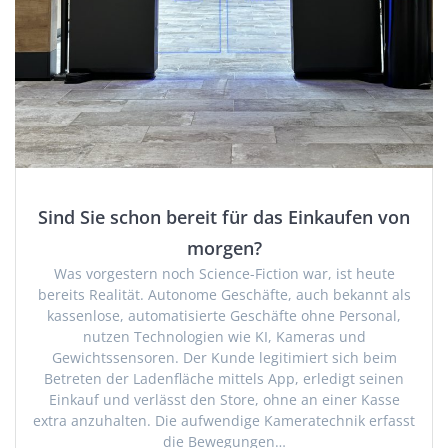
Sind Sie schon bereit für das Einkaufen von
morgen?
Was vorgestern noch Science-Fiction war, ist heute
bereits Realität. Autonome Geschäfte, auch bekannt als
kassenlose, automatisierte Geschäfte ohne Personal,
nutzen Technologien wie KI, Kameras und
Gewichtssensoren. Der Kunde legitimiert sich beim
Betreten der Ladenfläche mittels App, erledigt seinen
Einkauf und verlässt den Store, ohne an einer Kasse
extra anzuhalten. Die aufwendige Kameratechnik erfasst
die Bewegungen…