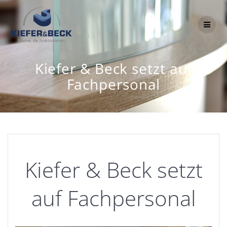
Zum
Inhalt
springen
Kiefer & Beck setzt auf
Fachpersonal
Kiefer & Beck setzt
auf Fachpersonal