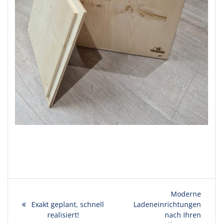
Beitragsnavigation
Nächster
Moderne
Vorheriger
Exakt geplant, schnell
Ladeneinrichtungen
Beitrag:
Beitrag:
realisiert!
nach Ihren