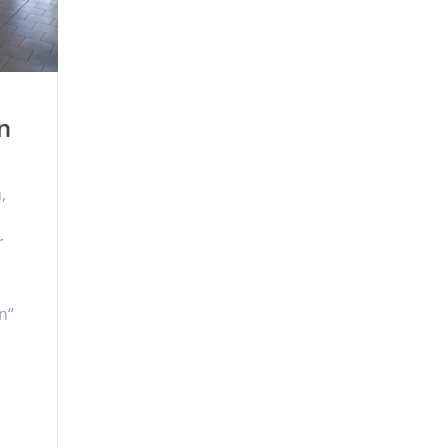
n
,
r
n“