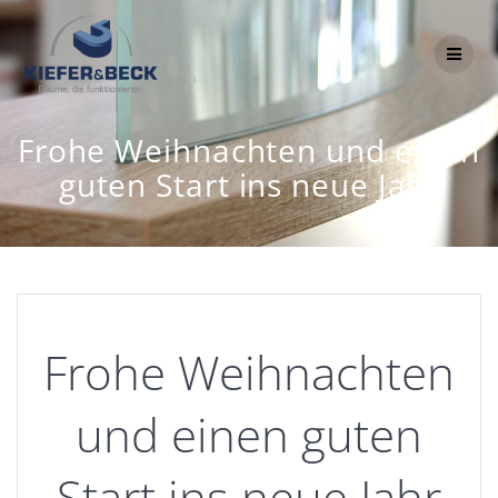
Zum
Inhalt
springen
Frohe Weihnachten und einen
guten Start ins neue Jahr
Frohe Weihnachten
und einen guten
Start ins neue Jahr