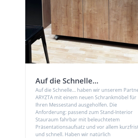
Auf die Schnelle…
Auf die Schnelle… haben wir unserem Partn
ARYZTA mit einem neuen Schrankmöbel für
Ihren Messestand ausgeholfen. Die
Anforderung: passend zum Stand-Interior
Stauraum fahrbar mit beleuchtetem
Präsentationsaufsatz und vor allem kurzfris
und schnell. Haben wir natürlich