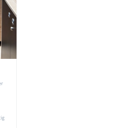
er
tig