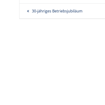
Beitragsnavigation
Vorheriger
30-jähriges Betriebsjubiläum
Beitrag: