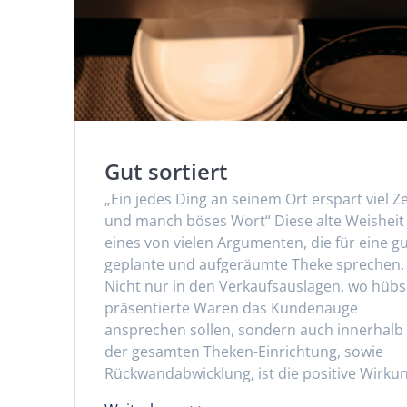
Gut sortiert
„Ein jedes Ding an seinem Ort erspart viel Ze
und manch böses Wort“ Diese alte Weisheit 
eines von vielen Argumenten, die für eine g
geplante und aufgeräumte Theke sprechen.
Nicht nur in den Verkaufsauslagen, wo hüb
präsentierte Waren das Kundenauge
ansprechen sollen, sondern auch innerhalb
der gesamten Theken-Einrichtung, sowie
Rückwandabwicklung, ist die positive Wirku