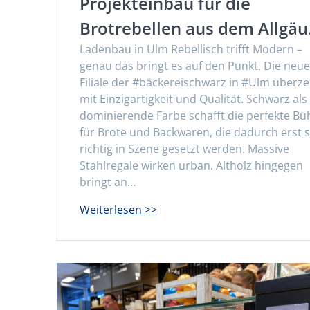
Projekteinbau für die
Brotrebellen aus dem Allgäu
Ladenbau in Ulm Rebellisch trifft Modern –
genau das bringt es auf den Punkt. Die neu
Filiale der #bäckereischwarz in #Ulm überz
mit Einzigartigkeit und Qualität. Schwarz als
dominierende Farbe schafft die perfekte B
für Brote und Backwaren, die dadurch erst 
richtig in Szene gesetzt werden. Massive
Stahlregale wirken urban. Altholz hingegen
bringt an…