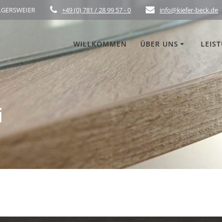
ELGERSWEIER
+49 (0) 781 / 28 99 57 - 0
info@kiefer-beck.de
WILLKOMMEN
ÜBER UNS
LEIS
i