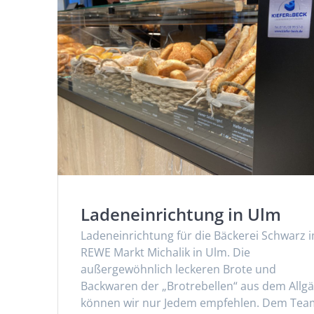
Ladeneinrichtung in Ulm
Ladeneinrichtung für die Bäckerei Schwarz 
REWE Markt Michalik in Ulm. Die
außergewöhnlich leckeren Brote und
Backwaren der „Brotrebellen“ aus dem Allg
können wir nur Jedem empfehlen. Dem Tea