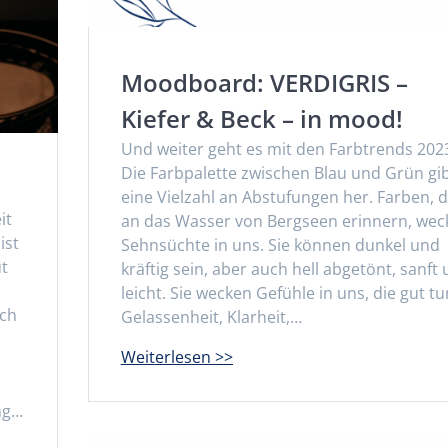
Moodboard: VERDIGRIS –
Kiefer & Beck – in mood!
Und weiter geht es mit den Farbtrends 202
Die Farbpalette zwischen Blau und Grün gi
eine Vielzahl an Abstufungen her. Farben, d
it
an das Wasser von Bergseen erinnern, wec
ist
Sehnsüchte in uns. Sie können dunkel und
ut
kräftig sein, aber auch hell abgetönt, sanft
leicht. Sie wecken Gefühle in uns, die gut tu
sch
Gelassenheit, Klarheit,…
ng…