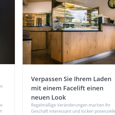
Verpassen Sie Ihrem Laden
im
mit einem Facelift einen
neuen Look
äu
Regelmäßige Veränderungen machen Ihr
m
Geschäft interessant und locken potenziell