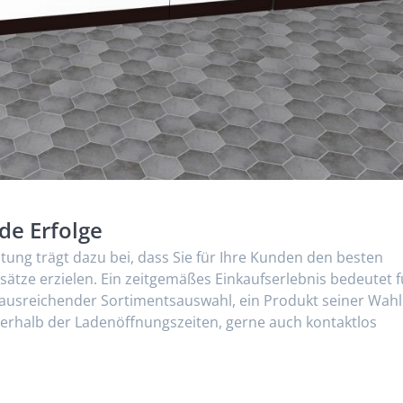
de Erfolge
ng trägt dazu bei, dass Sie für Ihre Kunden den besten
tze erzielen. Ein zeitgemäßes Einkaufserlebnis bedeutet f
 ausreichender Sortimentsauswahl, ein Produkt seiner Wahl
ßerhalb der Ladenöffnungszeiten, gerne auch kontaktlos