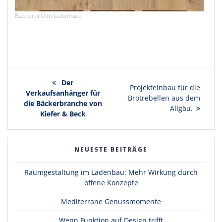
Bäckerei Ulm Ladenbau
Beitragsnavigation
Vorheriger
Der
Nächster
Projekteinbau für die
Verkaufsanhänger für
Beitrag:
Brotrebellen aus dem
Beitrag:
die Bäckerbranche von
Allgäu.
Kiefer & Beck
NEUESTE BEITRÄGE
Raumgestaltung im Ladenbau: Mehr Wirkung durch
offene Konzepte
Mediterrane Genussmomente
Wenn Funktion auf Design trifft