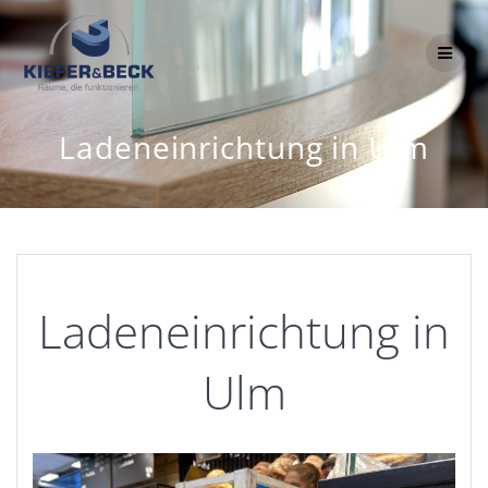
Zum
Inhalt
springen
Ladeneinrichtung in Ulm
Ladeneinrichtung in
Ulm