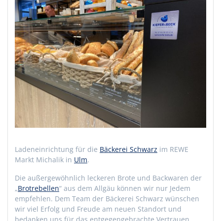
Ladeneinrichtung für die
Bäckerei Schwarz
im REWE
Markt Michalik in
Ulm
.
Die außergewöhnlich leckeren Brote und Backwaren der
„
Brotrebellen
“ aus dem Allgäu können wir nur Jedem
empfehlen. Dem Team der Bäckerei Schwarz wünschen
wir viel Erfolg und Freude am neuen Standort und
bedanken uns für das entgegengebrachte Vertrauen.