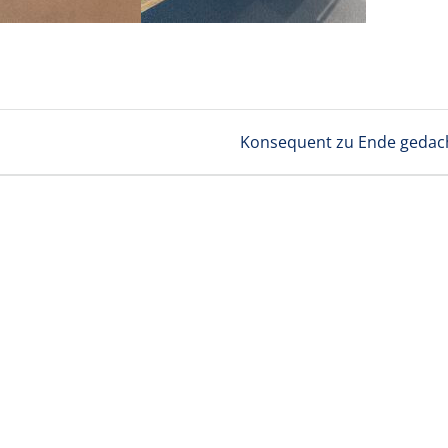
Nächster
Konsequent zu Ende gedac
Beitrag: