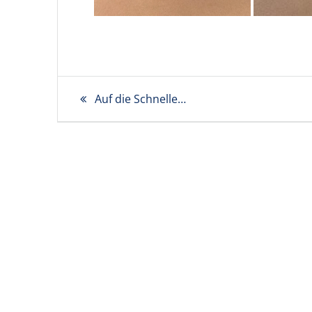
Beitragsnavigation
Vorheriger
Auf die Schnelle…
Beitrag: