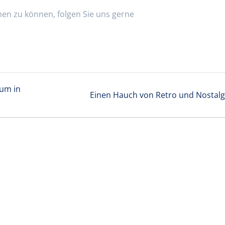
n zu können, folgen Sie uns gerne
rum in
Nächster
Einen Hauch von Retro und Nostalg
Beitrag: