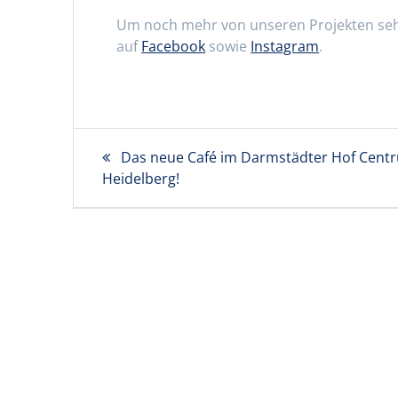
Um noch mehr von unseren Projekten sehe
auf
Facebook
sowie
Instagram
.
Beitragsnavigation
Vorheriger
Das neue Café im Darmstädter Hof Cent
Heidelberg!
Beitrag: