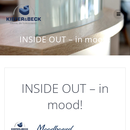
Zum
Inhalt
springen
INSIDE OUT – in mood!
INSIDE OUT – in
mood!