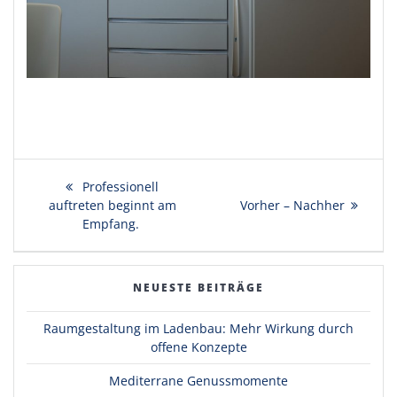
Beitragsnavigation
Vorheriger
Professionell
auftreten beginnt am
Beitrag:
Nächster
Vorher – Nachher
Empfang.
Beitrag:
NEUESTE BEITRÄGE
Raumgestaltung im Ladenbau: Mehr Wirkung durch
offene Konzepte
Mediterrane Genussmomente