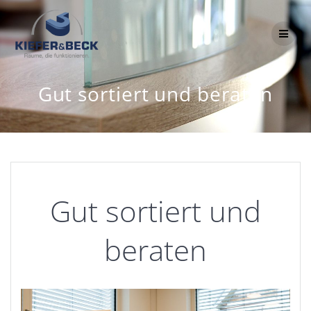
Zum
Inhalt
springen
Gut sortiert und beraten
Gut sortiert und
beraten