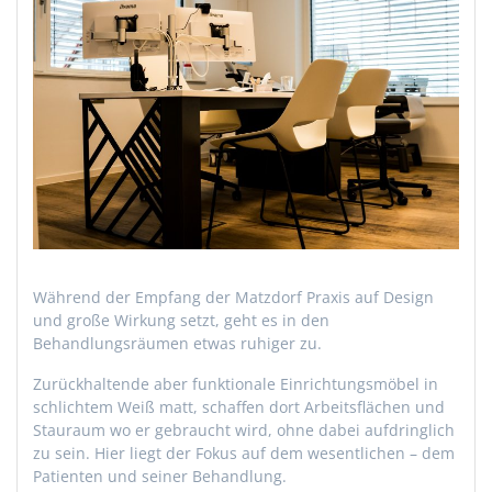
Während der Empfang der Matzdorf Praxis auf Design
und große Wirkung setzt, geht es in den
Behandlungsräumen etwas ruhiger zu.
Zurückhaltende aber funktionale Einrichtungsmöbel in
schlichtem Weiß matt, schaffen dort Arbeitsflächen und
Stauraum wo er gebraucht wird, ohne dabei aufdringlich
zu sein. Hier liegt der Fokus auf dem wesentlichen – dem
Patienten und seiner Behandlung.