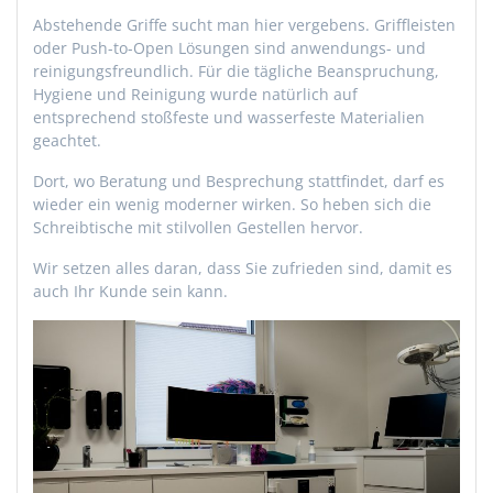
Abstehende Griffe sucht man hier vergebens. Griffleisten
oder Push-to-Open Lösungen sind anwendungs- und
reinigungsfreundlich. Für die tägliche Beanspruchung,
Hygiene und Reinigung wurde natürlich auf
entsprechend stoßfeste und wasserfeste Materialien
geachtet.
Dort, wo Beratung und Besprechung stattfindet, darf es
wieder ein wenig moderner wirken. So heben sich die
Schreibtische mit stilvollen Gestellen hervor.
Wir setzen alles daran, dass Sie zufrieden sind, damit es
auch Ihr Kunde sein kann.