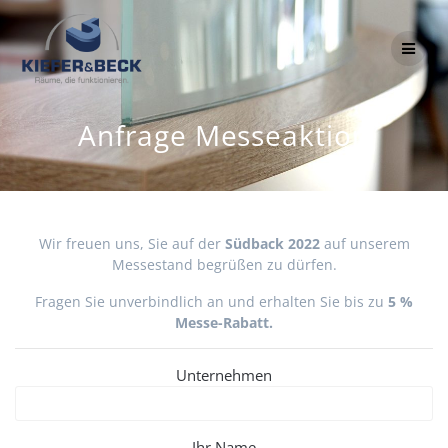
Zum
Inhalt
springen
Anfrage Messeaktion
Wir freuen uns, Sie auf der
Südback 2022
auf unserem
Messestand begrüßen zu dürfen.
Fragen Sie unverbindlich an und erhalten Sie bis zu
5 %
Messe-Rabatt.
Unternehmen
Ihr Name